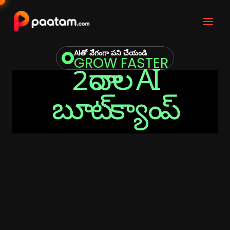
Skip
to
content
AIతో వేగంగా పని చేయండి
GROW FASTER
2 వారాల AI
బూట్‌క్యాంప్